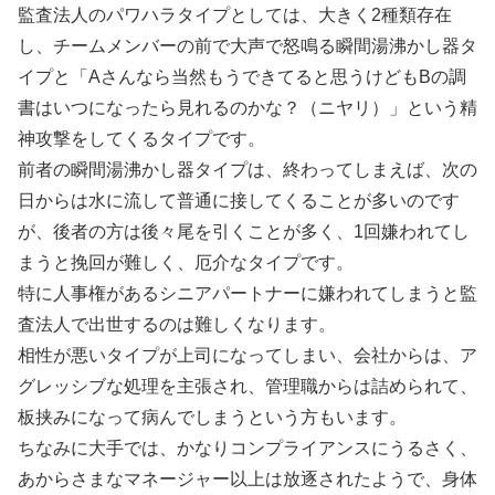
監査法人のパワハラタイプとしては、大きく2種類存在
し、チームメンバーの前で大声で怒鳴る瞬間湯沸かし器タ
イプと「Aさんなら当然もうできてると思うけどもBの調
書はいつになったら見れるのかな？（ニヤリ）」という精
神攻撃をしてくるタイプです。
前者の瞬間湯沸かし器タイプは、終わってしまえば、次の
日からは水に流して普通に接してくることが多いのです
が、後者の方は後々尾を引くことが多く、1回嫌われてし
まうと挽回が難しく、厄介なタイプです。
特に人事権があるシニアパートナーに嫌われてしまうと監
査法人で出世するのは難しくなります。
相性が悪いタイプが上司になってしまい、会社からは、ア
グレッシブな処理を主張され、管理職からは詰められて、
板挟みになって病んでしまうという方もいます。
ちなみに大手では、かなりコンプライアンスにうるさく、
あからさまなマネージャー以上は放逐されたようで、身体