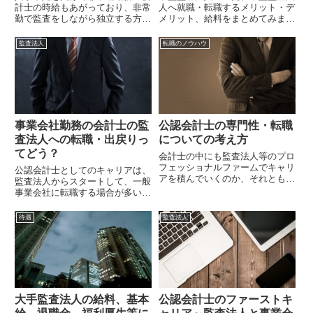
計士の時給もあがっており、非常
人へ就職・転職するメリット・デ
勤で監査をしながら独立する方も
メリット、給料をまとめてみまし
増えています。今回は非常勤勤務
た。中堅監査法人から大手監査法
の会計士と監査法人の常勤の会計
人への転職を目指す方や、大手監
監査法人
転職のノウハウ
士を報酬・ワークライフバラン
査法人から中堅監査法人への転職
ス・キャリアの観点から比較し、
を目指す方、中堅監査法人に就職
どのように非常勤の案件を探すの
する方の参考にしていただければ
かまとめてみました。
幸いです。
事業会社勤務の会計士の監
公認会計士の専門性・転職
査法人への転職・出戻りっ
についての考え方
てどう？
会計士の中にも監査法人等のプロ
フェッショナルファームでキャリ
公認会計士としてのキャリアは、
アを積んでいくのか、それとも事
監査法人からスタートして、一般
業会社に転じて、事業のサポート
事業会社に転職する場合が多いで
をしていくのかどのようなキャリ
すが、一般事業会社から監査法人
アを積んでいくことがよいのは、
への転職例は多くはありません。
待遇
監査法人
迷ったりする方がいるかと思いま
事業会社から監査法人への転職に
す。私は転職活動をしたい際に専
は大きく二つのケースがあるかと
門性が高い業務経験を積めるか、
思います。監査未経験の事業会社
企業規模はどうか、業界としての
会計士の監査法人への転職と監査
生産性はどうかという観点で見て
法人への出戻りです。
いました
大手監査法人の給料、基本
公認会計士のファーストキ