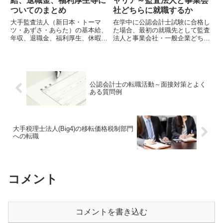
給、退職金、福利厚生等に
ャリア～監査法人と事業会
ついてのまとめ
社どちらに就職するか
大手監査法人（新日本・トーマ
在学中に公認会計士試験に合格し
ツ・あずさ・あらた）の基本給、
た場合、最初の就職先として監査
年収、退職金、福利厚生、休暇の
法人と事業会社・一般企業どちら
取りやすさ等の待遇面をまとめて
に就職するか書いてみました。
みました。公認会計士をこれから
目指す人や勉強中の方、就職難で
監査法人に入れなかったが、もう
1回チャレンジしたい方の参考に
公認会計士の転職活動～面接対策とよく
なれば幸いです。
ある質問例
大手税理士法人(Big4)の移転価格税制部門
への転職
コメント
コメントを書き込む