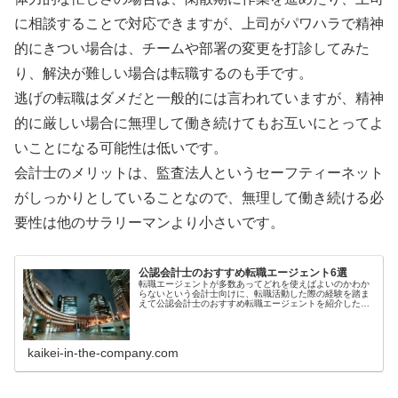
に相談することで対応できますが、上司がパワハラで精神
的にきつい場合は、チームや部署の変更を打診してみた
り、解決が難しい場合は転職するのも手です。
逃げの転職はダメだと一般的には言われていますが、精神
的に厳しい場合に無理して働き続けてもお互いにとってよ
いことになる可能性は低いです。
会計士のメリットは、監査法人というセーフティーネット
がしっかりとしていることなので、無理して働き続ける必
要性は他のサラリーマンより小さいです。
公認会計士のおすすめ転職エージェント6選
転職エージェントが多数あってどれを使えばよいのかわか
らないという会計士向けに、転職活動した際の経験を踏ま
えて公認会計士のおすすめ転職エージェントを紹介したい
と思います。総合型の大手と専門型のエージェントの違
い、おすすめの転職エージェント、エージェントの選び
方、注意点について解説していきます。
kaikei-in-the-company.com