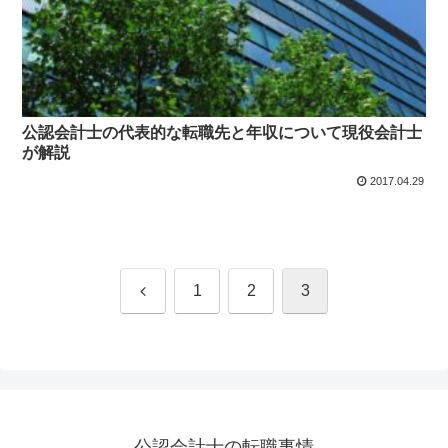
公認会計士の代表的な転職先と年収について現役会計士
が解説
2017.04.29
前
1
2
3
へ
公認会計士の転職事情